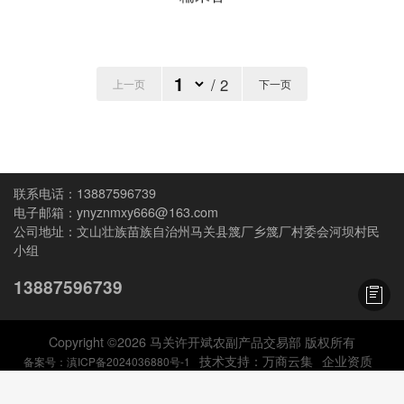
/
2
上一页
下一页
13887596739
ynyznmxy666@163.com
文山壮族苗族自治州马关县篾厂乡篾厂村委会河坝村民
小组
13887596739
Copyright ©
2026
马关许开斌农副产品交易部 版权所有
技术支持：
万商云集
企业资质
备案号：滇ICP备2024036880号-1
友情提示：加盟有风险，投资需谨慎！