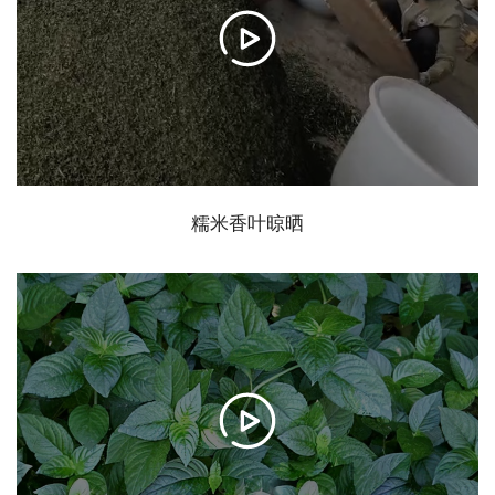
糯米香叶晾晒