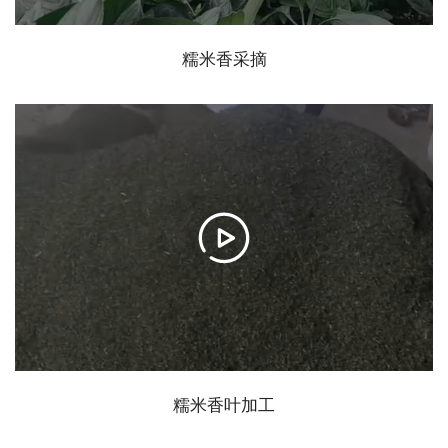
糯米香采摘
糯米香叶加工