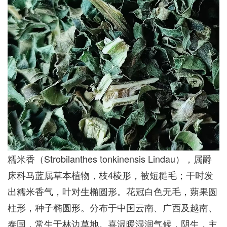
糯米香（Strobilanthes tonkinensis Lindau），属爵
床科马蓝属草本植物，枝4棱形，被短糙毛；干时发
出糯米香气，叶对生椭圆形。花冠白色无毛，蒴果圆
柱形，种子椭圆形。分布于中国云南、广西及越南、
泰国，常生于林边草地。喜温暖湿润气候，阴生，主