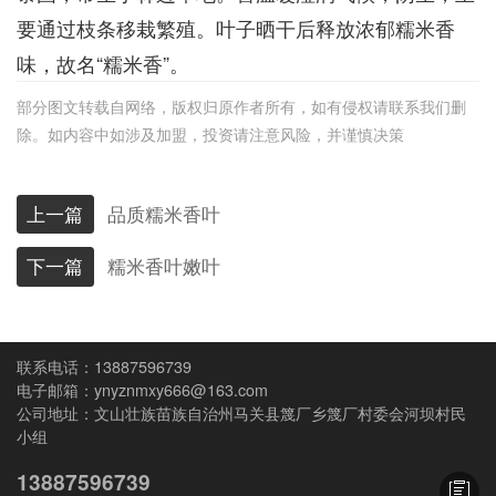
要通过枝条移栽繁殖。叶子晒干后释放浓郁糯米香
味，故名“糯米香”。
部分图文转载自网络，版权归原作者所有，如有侵权请联系我们删
除。如内容中如涉及加盟，投资请注意风险，并谨慎决策
上一篇
品质糯米香叶
下一篇
糯米香叶嫩叶
13887596739
ynyznmxy666@163.com
文山壮族苗族自治州马关县篾厂乡篾厂村委会河坝村民
小组
13887596739