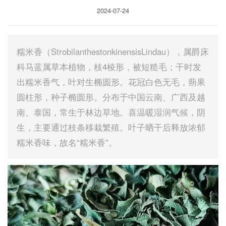
2024-07-24
糯米香（StrobilanthestonkinensisLindau），属爵床
科马蓝属草本植物，枝4棱形，被短糙毛；干时发
出糯米香气，叶对生椭圆形。花冠白色无毛，蒴果
圆柱形，种子椭圆形。分布于中国云南、广西及越
南、泰国，常生于林边草地。喜温暖湿润气候，阴
生，主要通过枝条移栽繁殖。叶子晒干后释放浓郁
糯米香味，故名“糯米香”。